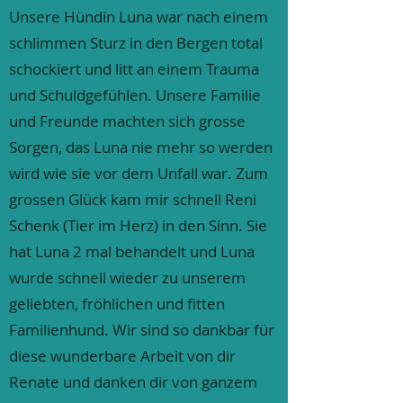
Unsere Hündin Luna war nach einem
schlimmen Sturz in den Bergen total
schockiert und litt an einem Trauma
und Schuldgefühlen. Unsere Familie
und Freunde machten sich grosse
Sorgen, das Luna nie mehr so werden
wird wie sie vor dem Unfall war. Zum
grossen Glück kam mir schnell Reni
Schenk (Tier im Herz) in den Sinn. Sie
hat Luna 2 mal behandelt und Luna
wurde schnell wieder zu unserem
geliebten, fröhlichen und fitten
Familienhund. Wir sind so dankbar für
diese wunderbare Arbeit von dir
Renate und danken dir von ganzem