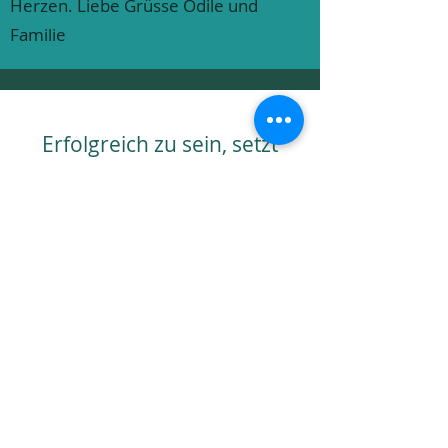
Herzen. Liebe Grüsse Odile und
Familie
Erfolgreich zu sein, setzt
zwei Dinge voraus: Klare
Ziele und den brennenden
Wunsch diese zu erreichen.
balancemitherz@gmx.ch
Mehr über mich erfahren
Reni Schenk